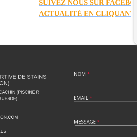
SUIVEZ NOUS SUR FACEBOOK 
ACTUALITÉ EN CLIQUANT SU
NOM
*
TIVE DE STAINS
ION)
CACHIN (PISCINE R
EMAIL
*
GUESDE)
ION.COM
MESSAGE
*
LES