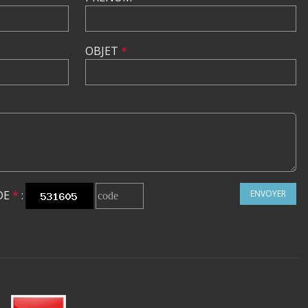
OBJET
*
DE
*
:
ENVOYER