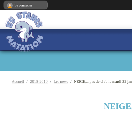
Panneau de gestion des cookies
Se connecter
Accueil
2018-2019
Les news
NEIGE,... pas de club le mardi 22 ja
NEIGE,