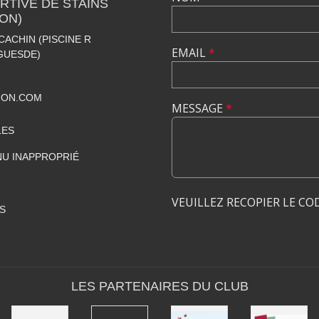
TIVE DE STAINS
ION)
CACHIN (PISCINE R
EMAIL
*
GUESDE)
ION.COM
MESSAGE
*
LES
U INAPPROPRIÉ
VEUILLEZ RECOPIER LE CO
S
LES PARTENAIRES DU CLUB