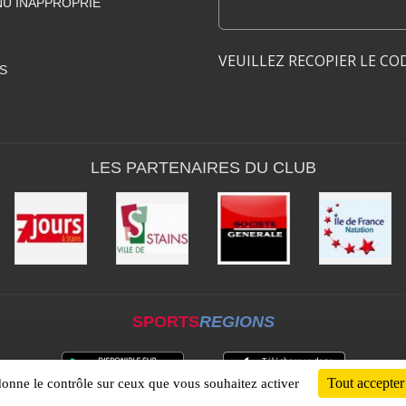
U INAPPROPRIÉ
VEUILLEZ RECOPIER LE CO
S
LES PARTENAIRES DU CLUB
SPORTS
REGIONS
Tout accepter
 donne le contrôle sur ceux que vous souhaitez activer