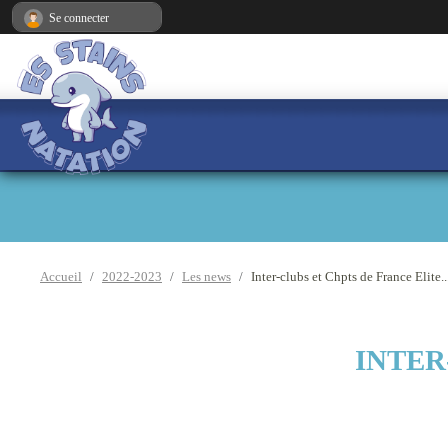
Panneau de gestion des cookies
Se connecter
Accueil
2022-2023
Les news
Inter-clubs et Chpts de France Elite..
INTER