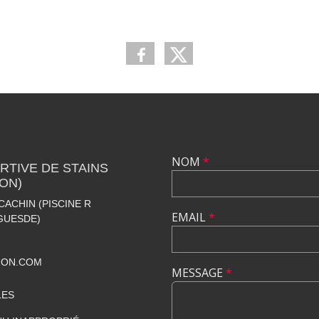
NOM
*
TIVE DE STAINS
ION)
CACHIN (PISCINE R
EMAIL
*
GUESDE)
ION.COM
MESSAGE
*
LES