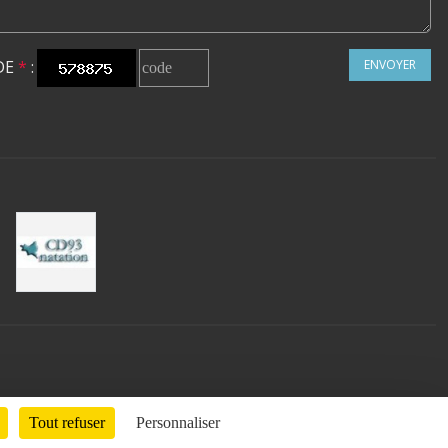
DE
*
:
ENVOYER
Tout refuser
Personnaliser