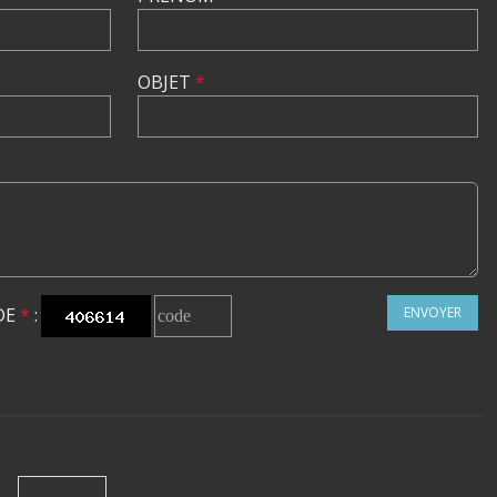
OBJET
*
DE
*
:
ENVOYER