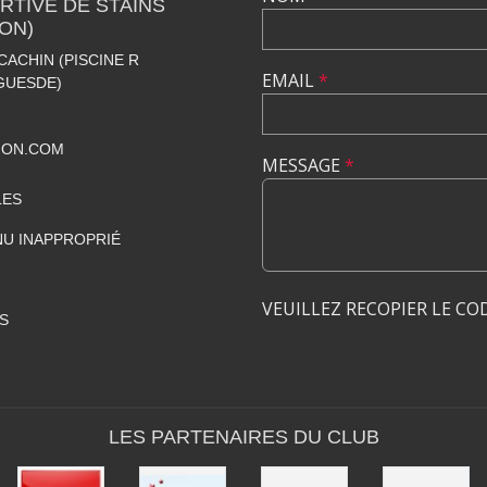
TIVE DE STAINS
ION)
CACHIN (PISCINE R
EMAIL
*
GUESDE)
ION.COM
MESSAGE
*
LES
U INAPPROPRIÉ
VEUILLEZ RECOPIER LE CO
S
LES PARTENAIRES DU CLUB